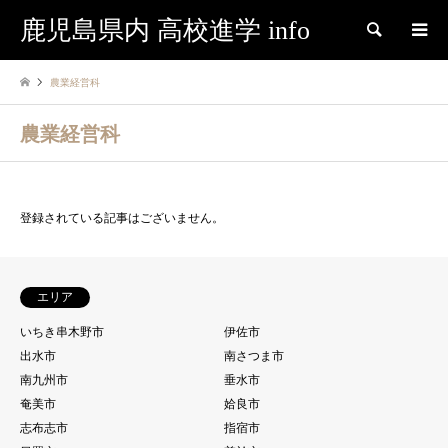
鹿児島県内 高校進学 info
検索
農業経営科
農業経営科
登録されている記事はございません。
エリア
いちき串木野市
伊佐市
出水市
南さつま市
南九州市
垂水市
奄美市
姶良市
志布志市
指宿市