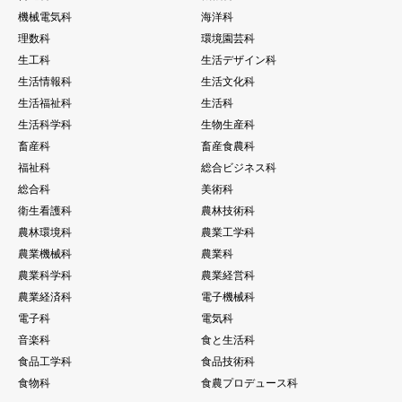
機械電気科
海洋科
理数科
環境園芸科
生工科
生活デザイン科
生活情報科
生活文化科
生活福祉科
生活科
生活科学科
生物生産科
畜産科
畜産食農科
福祉科
総合ビジネス科
総合科
美術科
衛生看護科
農林技術科
農林環境科
農業工学科
農業機械科
農業科
農業科学科
農業経営科
農業経済科
電子機械科
電子科
電気科
音楽科
食と生活科
食品工学科
食品技術科
食物科
食農プロデュース科