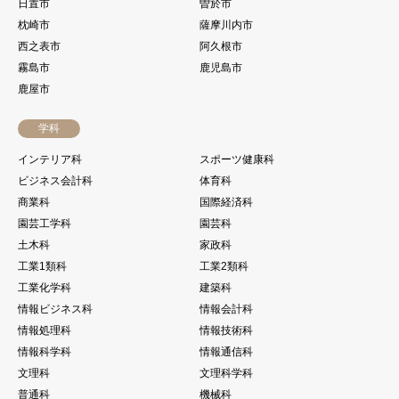
日置市
曽於市
枕崎市
薩摩川内市
西之表市
阿久根市
霧島市
鹿児島市
鹿屋市
学科
インテリア科
スポーツ健康科
ビジネス会計科
体育科
商業科
国際経済科
園芸工学科
園芸科
土木科
家政科
工業1類科
工業2類科
工業化学科
建築科
情報ビジネス科
情報会計科
情報処理科
情報技術科
情報科学科
情報通信科
文理科
文理科学科
普通科
機械科