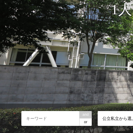
1
and
公立私立から選
or