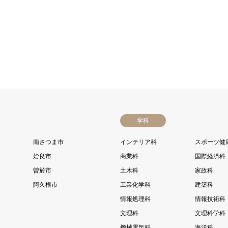
学科
南さつま市
インテリア科
スポーツ健
姶良市
商業科
国際経済科
曽於市
土木科
家政科
阿久根市
工業化学科
建築科
情報処理科
情報技術科
文理科
文理科学科
機械電気科
海洋科