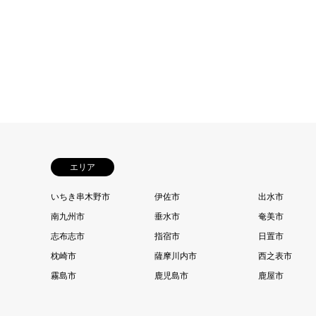
エリア
いちき串木野市
伊佐市
出水市
南九州市
垂水市
奄美市
志布志市
指宿市
日置市
枕崎市
薩摩川内市
西之表市
霧島市
鹿児島市
鹿屋市