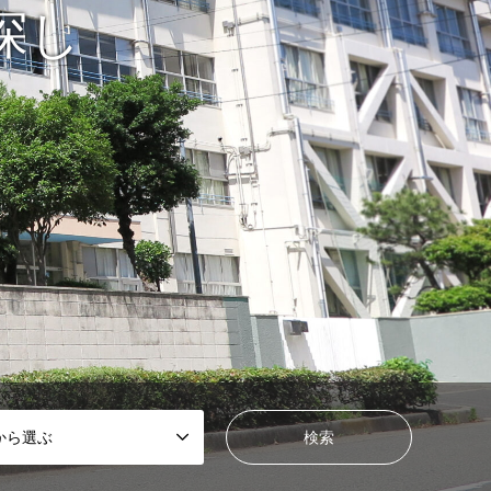
探し
から選ぶ