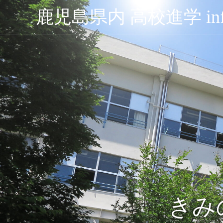
鹿児島県内 高校進学 inf
きみ