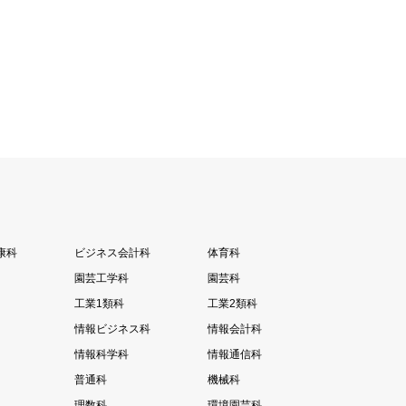
康科
ビジネス会計科
体育科
園芸工学科
園芸科
工業1類科
工業2類科
情報ビジネス科
情報会計科
情報科学科
情報通信科
普通科
機械科
理数科
環境園芸科