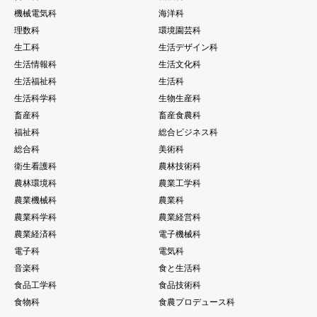
機械電気科
海洋科
理数科
環境園芸科
生工科
生活デザイン科
生活情報科
生活文化科
生活福祉科
生活科
生活科学科
生物生産科
畜産科
畜産食農科
福祉科
総合ビジネス科
総合科
美術科
衛生看護科
農林技術科
農林環境科
農業工学科
農業機械科
農業科
農業科学科
農業経営科
農業経済科
電子機械科
電子科
電気科
音楽科
食と生活科
食品工学科
食品技術科
食物科
食農プロデュース科