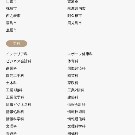
日置市
曽於市
枕崎市
薩摩川内市
西之表市
阿久根市
霧島市
鹿児島市
鹿屋市
学科
インテリア科
スポーツ健康科
ビジネス会計科
体育科
商業科
国際経済科
園芸工学科
園芸科
土木科
家政科
工業1類科
工業2類科
工業化学科
建築科
情報ビジネス科
情報会計科
情報処理科
情報技術科
情報科学科
情報通信科
文理科
文理科学科
普通科
機械科