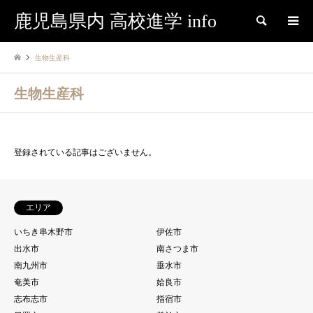
鹿児島県内 高校進学 info
検索
生物生産科
生物生産科
登録されている記事はございません。
エリア
いちき串木野市
伊佐市
出水市
南さつま市
南九州市
垂水市
奄美市
姶良市
志布志市
指宿市