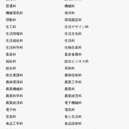
普通科
機械科
機械電気科
海洋科
理数科
環境園芸科
生工科
生活デザイン科
生活情報科
生活文化科
生活福祉科
生活科
生活科学科
生物生産科
畜産科
畜産食農科
福祉科
総合ビジネス科
総合科
美術科
衛生看護科
農林技術科
農林環境科
農業工学科
農業機械科
農業科
農業科学科
農業経営科
農業経済科
電子機械科
電子科
電気科
音楽科
食と生活科
食品工学科
食品技術科