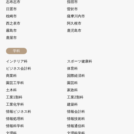
志布志市
指宿市
日置市
曽於市
枕崎市
薩摩川内市
西之表市
阿久根市
霧島市
鹿児島市
鹿屋市
学科
インテリア科
スポーツ健康科
ビジネス会計科
体育科
商業科
国際経済科
園芸工学科
園芸科
土木科
家政科
工業1類科
工業2類科
工業化学科
建築科
情報ビジネス科
情報会計科
情報処理科
情報技術科
情報科学科
情報通信科
文理科
文理科学科