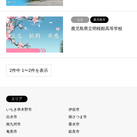
公立
鹿児島市
鹿児島県立明桜館高等学校
2件中 1〜2件を表示
エリア
いちき串木野市
伊佐市
出水市
南さつま市
南九州市
垂水市
奄美市
姶良市