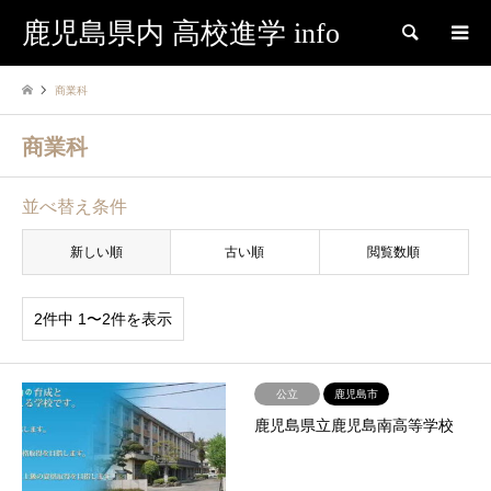
鹿児島県内 高校進学 info
検索
商業科
商業科
並べ替え条件
新しい順
古い順
閲覧数順
2件中 1〜2件を表示
公立
鹿児島市
鹿児島県立鹿児島南高等学校