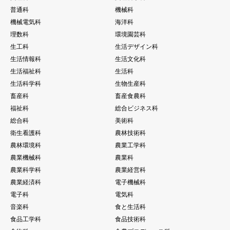
普通科
機械科
機械電気科
海洋科
理数科
環境園芸科
生工科
生活デザイン科
生活情報科
生活文化科
生活福祉科
生活科
生活科学科
生物生産科
畜産科
畜産食農科
福祉科
総合ビジネス科
総合科
美術科
衛生看護科
農林技術科
農林環境科
農業工学科
農業機械科
農業科
農業科学科
農業経営科
農業経済科
電子機械科
電子科
電気科
音楽科
食と生活科
食品工学科
食品技術科