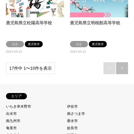
鹿児島県立松陽高等学校
鹿児島県立明桜館高等学校
公立
鹿児島市
公立
鹿児島市
2022.05.21
2022.05.21
17件中 1〜10件を表示


エリア
いちき串木野市
伊佐市
出水市
南さつま市
南九州市
垂水市
奄美市
姶良市