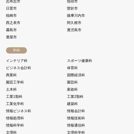
志布志市
指宿市
日置市
曽於市
枕崎市
薩摩川内市
西之表市
阿久根市
霧島市
鹿児島市
鹿屋市
学科
インテリア科
スポーツ健康科
ビジネス会計科
体育科
商業科
国際経済科
園芸工学科
園芸科
土木科
家政科
工業1類科
工業2類科
工業化学科
建築科
情報ビジネス科
情報会計科
情報処理科
情報技術科
情報科学科
情報通信科
文理科
文理科学科