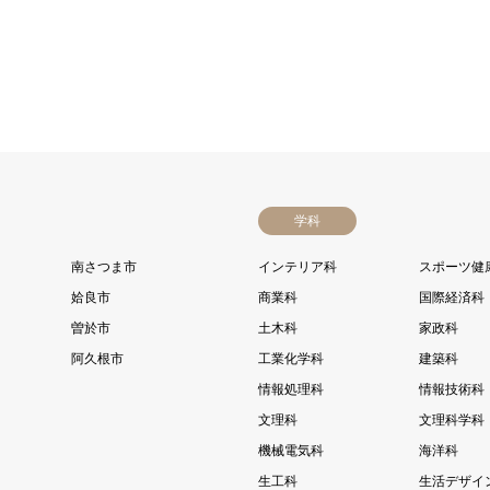
学科
南さつま市
インテリア科
スポーツ健
姶良市
商業科
国際経済科
曽於市
土木科
家政科
阿久根市
工業化学科
建築科
情報処理科
情報技術科
文理科
文理科学科
機械電気科
海洋科
生工科
生活デザイ