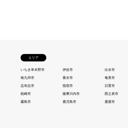
エリア
いちき串木野市
伊佐市
出水市
南九州市
垂水市
奄美市
志布志市
指宿市
日置市
枕崎市
薩摩川内市
西之表市
霧島市
鹿児島市
鹿屋市