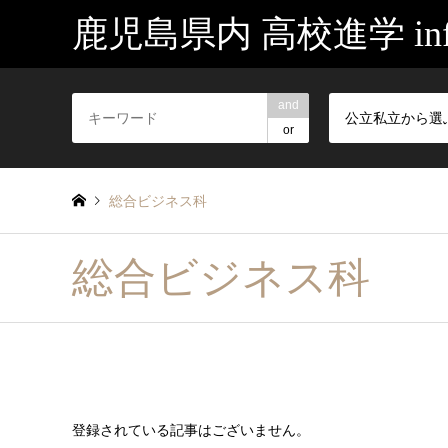
鹿児島県内 高校進学 inf
and
公立私立から選
or
総合ビジネス科
総合ビジネス科
登録されている記事はございません。