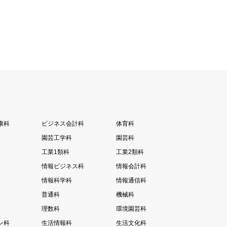
康科
ビジネス会計科
体育科
園芸工学科
園芸科
工業1類科
工業2類科
情報ビジネス科
情報会計科
情報科学科
情報通信科
普通科
機械科
理数科
環境園芸科
ン科
生活情報科
生活文化科